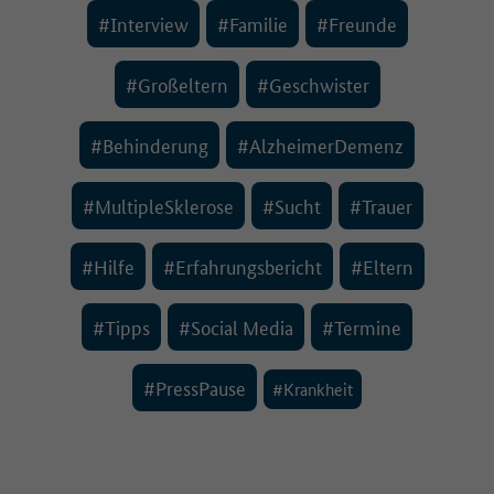
#Interview
#Familie
#Freunde
#Großeltern
#Geschwister
#Behinderung
#AlzheimerDemenz
#MultipleSklerose
#Sucht
#Trauer
#Hilfe
#Erfahrungsbericht
#Eltern
#Tipps
#Social Media
#Termine
#PressPause
#Krankheit