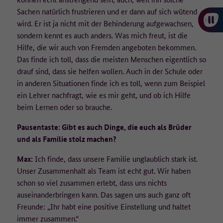
danach gelöscht.
Sachen natürlich frustrieren und er dann auf sich wütend
wird. Er ist ja nicht mit der Behinderung aufgewachsen,
Auf welcher Rechtsgrundlage werden die Daten erfasst?
sondern kennt es auch anders. Was mich freut, ist die
Rechtsgrundlage für die Erfassung der Daten ist die Einwilligung der
Hilfe, die wir auch von Fremden angeboten bekommen.
Nutzenden nach Art. 6 Abs. 1 Buchstabe a der Datenschutz-
Das finde ich toll, dass die meisten Menschen eigentlich so
Grundverordnung (DSGVO). Die Einwilligung kann auf der
drauf sind, dass sie helfen wollen. Auch in der Schule oder
Datenschutzseite jederzeit widerrufen werden. Die Rechtmäßigkeit
in anderen Situationen finde ich es toll, wenn zum Beispiel
der bis zum Widerruf erfolgten Datenverarbeitung bleibt davon
ein Lehrer nachfragt, wie es mir geht, und ob ich Hilfe
unberührt.
beim Lernen oder so brauche.
Wo werden die Daten verarbeitet?
Pausentaste: Gibt es auch Dinge, die euch als Brüder
und als Familie stolz machen?
Matomo wird lokal auf den Servern des technischen Dienstleisters,
der ]init[ AG, in Deutschland betrieben (Auftragsverarbeiter).
Max:
Ich finde, dass unsere Familie unglaublich stark ist.
Unser Zusammenhalt als Team ist echt gut. Wir haben
Weitere Informationen:
schon so viel zusammen erlebt, dass uns nichts
Weitere Informationen zur Verarbeitung personenbezogener Daten
auseinanderbringen kann. Das sagen uns auch ganz oft
finden Sie unter Datenschutz.
Freunde: „Ihr habt eine positive Einstellung und haltet
immer zusammen.“