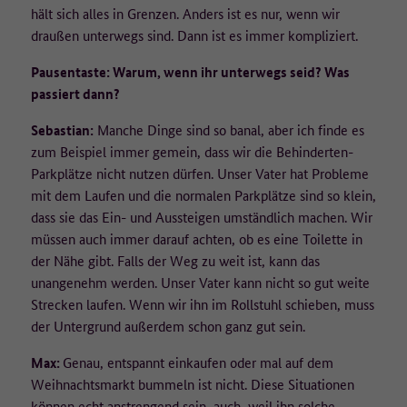
Laufzeit
1 Jahr
hält sich alles in Grenzen. Anders ist es nur, wenn wir
• Betriebssystem-Version,
• Browser/Browser-Engines und Browser-Plugins,
draußen unterwegs sind. Dann ist es immer kompliziert.
Dieser Wert speichert Ihre Consent-
• aufgerufene URLs,
Einstellungen. Unter anderem eine zufällig
• die Website, von der auf die aufgerufene Seite gelangt wurde
Pausentaste: Warum, wenn ihr unterwegs seid? Was
Zweck
generierte ID, für die historische Speicherung
(Referrer-Site),
passiert dann?
Ihrer vorgenommen Einstellungen, falls der
• Verweildauer,
Webseiten-Betreiber dies eingestellt hat.
• heruntergeladene PDFs,
Sebastian:
Manche Dinge sind so banal, aber ich finde es
• eingegebene Suchbegriffe.
zum Beispiel immer gemein, dass wir die Behinderten-
Parkplätze nicht nutzen dürfen. Unser Vater hat Probleme
Die IP-Adresse wird nicht vollständig gespeichert, die letzten
mit dem Laufen und die normalen Parkplätze sind so klein,
beiden Oktette werden zum frühestmöglichen Zeitpunkt
dass sie das Ein- und Aussteigen umständlich machen. Wir
weggelassen/verfremdet (Beispiel: 183.172.xxx.xxx).
müssen auch immer darauf achten, ob es eine Toilette in
der Nähe gibt. Falls der Weg zu weit ist, kann das
Es werden keine Cookies auf dem Endgerät gespeichert. Wird eine
Einwilligung für die Datenerfassung nicht erteilt, erfolgt ein Opt-
unangenehm werden. Unser Vater kann nicht so gut weite
Out-Cookie auf dem Endgerät, welcher dafür sorgt, dass keine
Strecken laufen. Wenn wir ihn im Rollstuhl schieben, muss
Daten erfasst werden.
der Untergrund außerdem schon ganz gut sein.
Wie lange werden die Daten gespeichert?
Max:
Genau, entspannt einkaufen oder mal auf dem
Weihnachtsmarkt bummeln ist nicht. Diese Situationen
Die pseudonymisierte IP-Adresse wird für 90 Tage gespeichert und
können echt anstrengend sein, auch, weil ihn solche