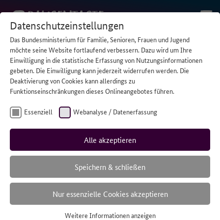
Datenschutzeinstellungen
Das Bundesministerium für Familie, Senioren, Frauen und Jugend
STARTSEITE
/
WENN PAPA EINE BEHINDERUNG HAT
möchte seine Website fortlaufend verbessern. Dazu wird um Ihre
Einwilligung in die statistische Erfassung von Nutzungsinformationen
gebeten. Die Einwilligung kann jederzeit widerrufen werden. Die
Deaktivierung von Cookies kann allerdings zu
Wenn Papa
Funktionseinschränkungen dieses Onlineangebotes führen.
eine
Essenziell
Webanalyse / Datenerfassung
Behinderung
Alle akzeptieren
hat
Speichern & schließen
Nur essenzielle Cookies akzeptieren
Der Vater von Max und Sebastian lebt nach einem
Weitere Informationen anzeigen
Autounfall mit einer Behinderung. Ein Gespräch über