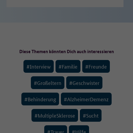
Feiertag genießen und für
einen Moment den Alltag
vergessen…
Diese Themen könnten Dich auch interessieren
#Interview
#Familie
#Freunde
#Großeltern
#Geschwister
#Behinderung
#AlzheimerDemenz
#MultipleSklerose
#Sucht
#Trauer
#Hilfe