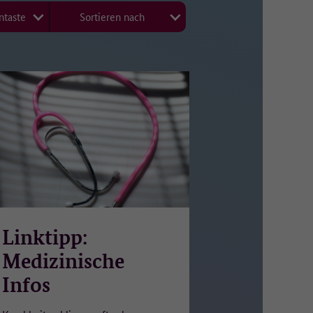
ntaste
Sortieren nach
ür
Linktipp:
ht.
Medizinische
Infos