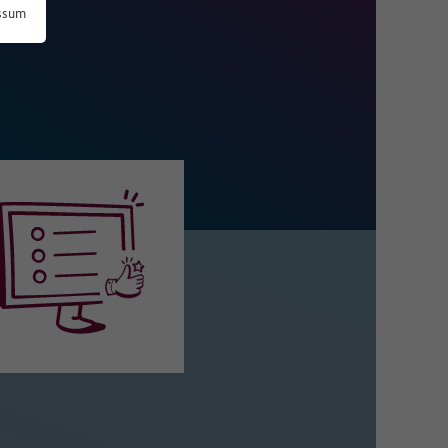
ssum
 zu