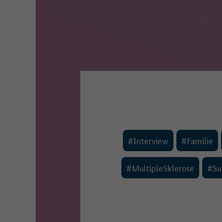
#Interview
#Familie
#MultipleSklerose
#Su