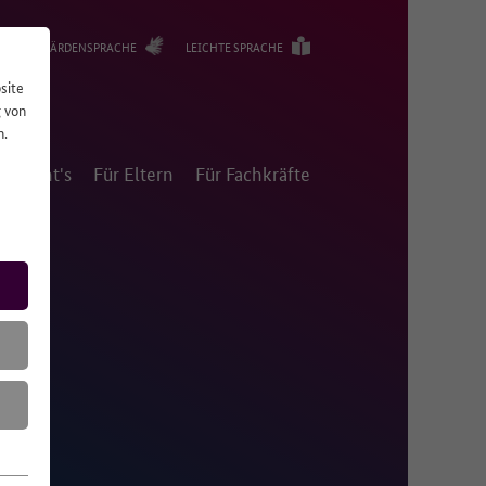
GEBÄRDENSPRACHE
LEICHTE SPRACHE
site
g von
n.
m geht's
Für Eltern
Für Fachkräfte