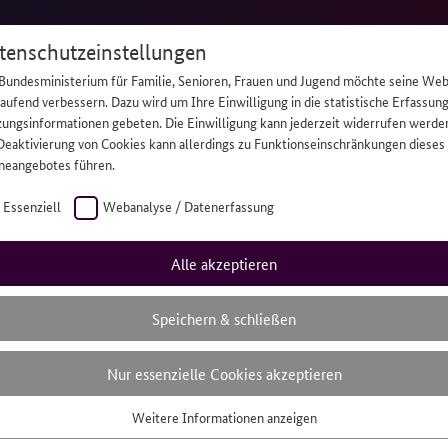
tenschutzeinstellungen
Bundesministerium für Familie, Senioren, Frauen und Jugend möchte seine Web
laufend verbessern. Dazu wird um Ihre Einwilligung in die statistische Erfassun
ungsinformationen gebeten. Die Einwilligung kann jederzeit widerrufen werde
Deaktivierung von Cookies kann allerdings zu Funktionseinschränkungen dieses
Hilfe
Daru
neangebotes führen.
Essenziell
Webanalyse / Datenerfassung
hilft, braucht
Alle akzeptieren
ber Hilfe.
Speichern & schließen
Nur essenzielle Cookies akzeptieren
gendliche,
Weitere Informationen anzeigen
mern.
senziell