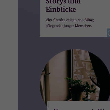
Storys und
na
Einblicke
Ei
Re
un
Vier Comics zeigen den Alltag
pflegender junger Menschen.
Wo
Ma
De
We
We
Da