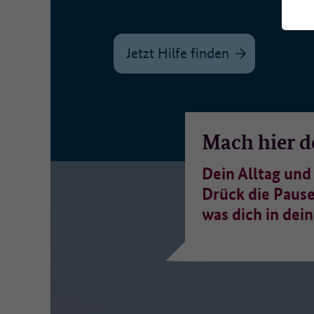
Es
Da
Jetzt Hilfe finden
W
We
Ma
Mach hier d
Zu
Dein Alltag und
Drück die Pause
Er
ve
was dich in dei
We
• 
• 
• 
• 