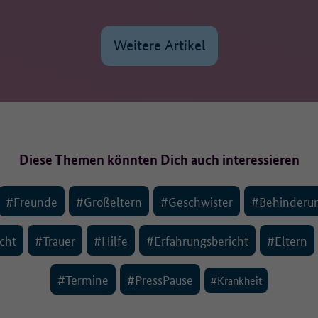
Weitere Artikel
Diese Themen könnten Dich auch interessieren
#Freunde
#Großeltern
#Geschwister
#Behinderu
cht
#Trauer
#Hilfe
#Erfahrungsbericht
#Eltern
#Termine
#PressPause
#Krankheit