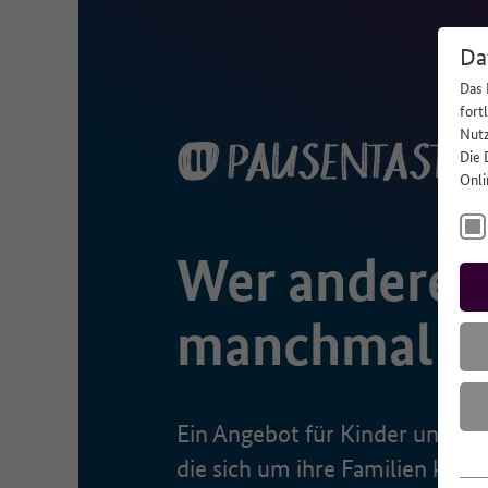
Da
Das 
fort
Nutz
Die 
Onli
Wer anderen 
manchmal sel
Ein Angebot für Kinder und Ju
die sich um ihre Familien küm
Es