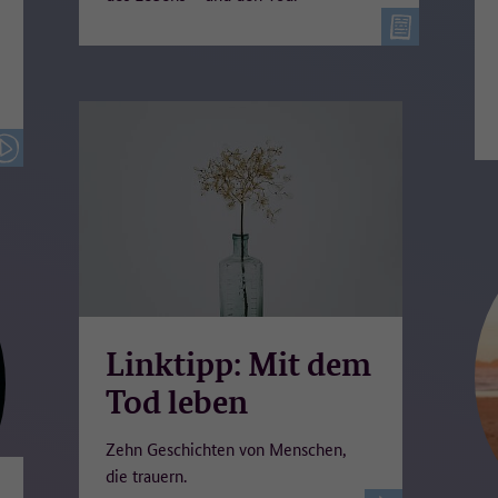
ch Art. 6 Abs. 1 Buchstabe a der Datenschutz-Grundverordnung (DSGVO). Die
nwilligung kann auf der Datenschutzseite jederzeit widerrufen werden. Die
chtmäßigkeit der bis zum Widerruf erfolgten Datenverarbeitung bleibt davon
berührt.
 werden die Daten verarbeitet?
tomo wird lokal auf den Servern des technischen Dienstleisters, der ]init[ AG, i
utschland betrieben (Auftragsverarbeiter).
itere Informationen:
itere Informationen zur Verarbeitung personenbezogener Daten finden Sie unt
tenschutz.
Linktipp: Mit dem
Tod leben
Zehn Geschichten von Menschen,
die trauern.