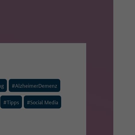
ng
#AlzheimerDemenz
#Tipps
#Social Media