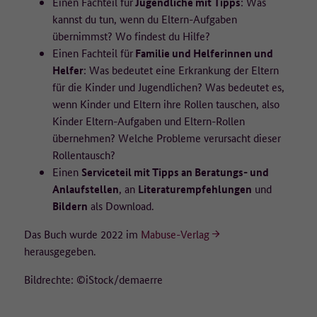
Einen Fachteil für
Jugendliche mit Tipps
: Was
danach gelöscht.
kannst du tun, wenn du Eltern-Aufgaben
Auf welcher Rechtsgrundlage werden die Daten erfasst?
übernimmst? Wo findest du Hilfe?
Einen Fachteil für
Familie und Helferinnen und
Rechtsgrundlage für die Erfassung der Daten ist die Einwilligung der
Helfer
: Was bedeutet eine Erkrankung der Eltern
Nutzenden nach Art. 6 Abs. 1 Buchstabe a der Datenschutz-
für die Kinder und Jugendlichen? Was bedeutet es,
Grundverordnung (DSGVO). Die Einwilligung kann auf der
wenn Kinder und Eltern ihre Rollen tauschen, also
Datenschutzseite jederzeit widerrufen werden. Die Rechtmäßigkeit
Kinder Eltern-Aufgaben und Eltern-Rollen
der bis zum Widerruf erfolgten Datenverarbeitung bleibt davon
übernehmen? Welche Probleme verursacht dieser
unberührt.
Rollentausch?
Wo werden die Daten verarbeitet?
Einen
Serviceteil mit Tipps an Beratungs- und
Anlaufstellen
, an
Literaturempfehlungen
und
Matomo wird lokal auf den Servern des technischen Dienstleisters,
Bildern
als Download.
der ]init[ AG, in Deutschland betrieben (Auftragsverarbeiter).
Das Buch wurde 2022 im
Mabuse-Verlag
Weitere Informationen:
herausgegeben.
Weitere Informationen zur Verarbeitung personenbezogener Daten
Bildrechte: ©iStock/demaerre
finden Sie unter Datenschutz.