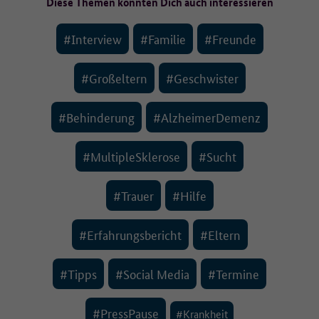
Diese Themen könnten Dich auch interessieren
#Interview
#Familie
#Freunde
#Großeltern
#Geschwister
#Behinderung
#AlzheimerDemenz
#MultipleSklerose
#Sucht
#Trauer
#Hilfe
#Erfahrungsbericht
#Eltern
#Tipps
#Social Media
#Termine
#PressPause
#Krankheit