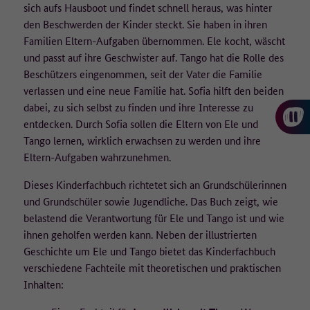
Laufzeit
1 Jahr
sich aufs Hausboot und findet schnell heraus, was hinter
• Betriebssystem-Version,
den Beschwerden der Kinder steckt. Sie haben in ihren
• Browser/Browser-Engines und Browser-Plugins,
Dieser Wert speichert Ihre Consent-
• aufgerufene URLs,
Familien Eltern-Aufgaben übernommen. Ele kocht, wäscht
Einstellungen. Unter anderem eine zufällig
• die Website, von der auf die aufgerufene Seite gelangt wurde
und passt auf ihre Geschwister auf. Tango hat die Rolle des
Zweck
generierte ID, für die historische Speicherung
(Referrer-Site),
Beschützers eingenommen, seit der Vater die Familie
Ihrer vorgenommen Einstellungen, falls der
• Verweildauer,
verlassen und eine neue Familie hat. Sofia hilft den beiden
Webseiten-Betreiber dies eingestellt hat.
• heruntergeladene PDFs,
dabei, zu sich selbst zu finden und ihre Interesse zu
• eingegebene Suchbegriffe.
entdecken. Durch Sofia sollen die Eltern von Ele und
Tango lernen, wirklich erwachsen zu werden und ihre
Die IP-Adresse wird nicht vollständig gespeichert, die letzten
beiden Oktette werden zum frühestmöglichen Zeitpunkt
Eltern-Aufgaben wahrzunehmen.
weggelassen/verfremdet (Beispiel: 183.172.xxx.xxx).
Dieses Kinderfachbuch richtetet sich an Grundschülerinnen
Es werden keine Cookies auf dem Endgerät gespeichert. Wird eine
und Grundschüler sowie Jugendliche. Das Buch zeigt, wie
Einwilligung für die Datenerfassung nicht erteilt, erfolgt ein Opt-
belastend die Verantwortung für Ele und Tango ist und wie
Out-Cookie auf dem Endgerät, welcher dafür sorgt, dass keine
ihnen geholfen werden kann. Neben der illustrierten
Daten erfasst werden.
Geschichte um Ele und Tango bietet das Kinderfachbuch
verschiedene Fachteile mit theoretischen und praktischen
Wie lange werden die Daten gespeichert?
Inhalten:
Die pseudonymisierte IP-Adresse wird für 90 Tage gespeichert und