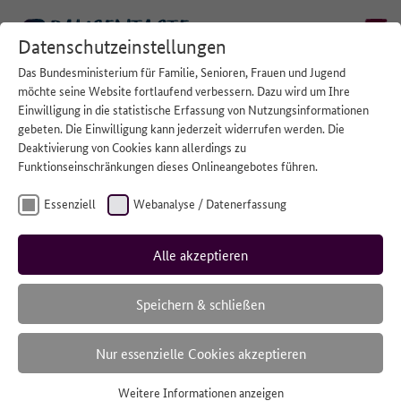
Datenschutzeinstellungen
Das Bundesministerium für Familie, Senioren, Frauen und Jugend
STARTSEITE
/
#TERMINE
möchte seine Website fortlaufend verbessern. Dazu wird um Ihre
Einwilligung in die statistische Erfassung von Nutzungsinformationen
gebeten. Die Einwilligung kann jederzeit widerrufen werden. Die
Alle Beiträge der Kategorie
Deaktivierung von Cookies kann allerdings zu
#Termine
Funktionseinschränkungen dieses Onlineangebotes führen.
Essenziell
Webanalyse / Datenerfassung
Hier findet ihr alle Termine zum Austausch, Quatschen oder
einfachem Zuhören.
Alle akzeptieren
Speichern & schließen
Nur essenzielle Cookies akzeptieren
Weitere Informationen anzeigen