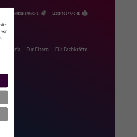
GEBÄRDENSPRACHE
LEICHTE SPRACHE
site
g von
n.
m geht's
Für Eltern
Für Fachkräfte