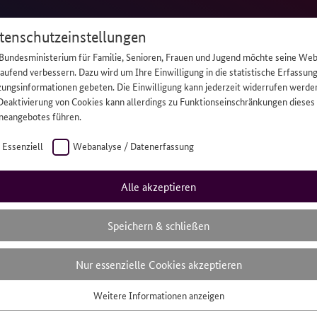
tenschutzeinstellungen
Bundesministerium für Familie, Senioren, Frauen und Jugend möchte seine Web
laufend verbessern. Dazu wird um Ihre Einwilligung in die statistische Erfassun
ungsinformationen gebeten. Die Einwilligung kann jederzeit widerrufen werde
Deaktivierung von Cookies kann allerdings zu Funktionseinschränkungen dieses
Hilfe
Daru
neangebotes führen.
Essenziell
Webanalyse / Datenerfassung
hilft, braucht
Alle akzeptieren
ber Hilfe.
Speichern & schließen
Nur essenzielle Cookies akzeptieren
gendliche,
Weitere Informationen anzeigen
mern.
senziell