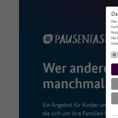
Da
Das 
fort
Nutz
Die 
Onli
Wer anderen 
manchmal sel
Ein Angebot für Kinder und Ju
die sich um ihre Familien küm
Es