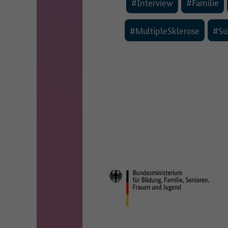
#Interview
#Familie
#MultipleSklerose
#Su