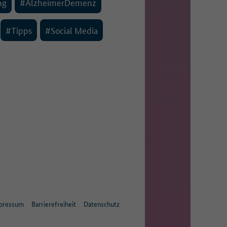
ng
#AlzheimerDemenz
#Tipps
#Social Media
pressum
Barrierefreiheit
Datenschutz