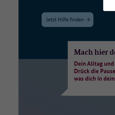
Es
Da
Jetzt Hilfe finden
W
We
Ma
Mach hier d
Zu
Dein Alltag und
Drück die Pause
Er
ve
was dich in dei
We
• 
• 
• 
• 