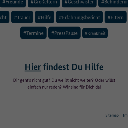
#Freunde
#Großeltern
#Geschwister
#Behinderu
cht
#Trauer
#Hilfe
#Erfahrungsbericht
#Eltern
#Termine
#PressPause
#Krankheit
Hier
findest Du Hilfe
Dir geht's nicht gut? Du weißt nicht weiter? Oder willst
einfach nur reden? Wir sind für Dich da!
Sitemap
Im