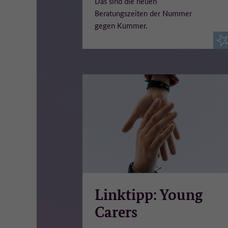
Das sind die neuen
na
Beratungszeiten der Nummer
Ei
gegen Kummer.
Re
un
Wo
Ma
De
We
We
Da
Linktipp: Young
Carers