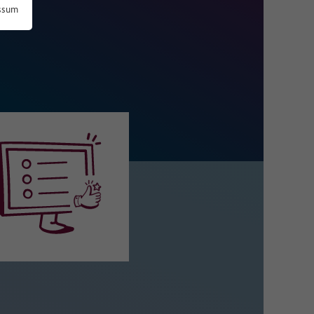
ssum
 zu