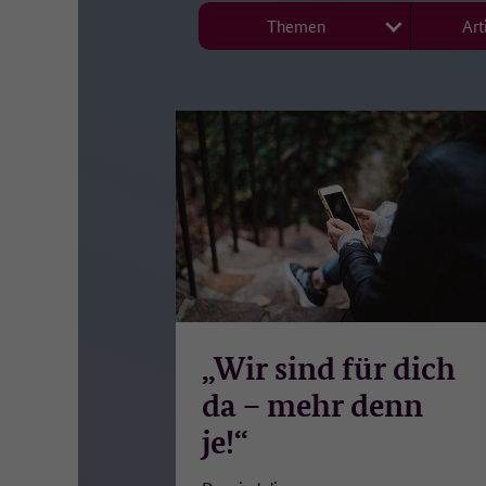
• 
Themen
Art
• 
• 
• 
• 
Di
we
18
Es
di
we
Wi
„Wir sind für dich
Di
da – mehr denn
Au
je!“
Re