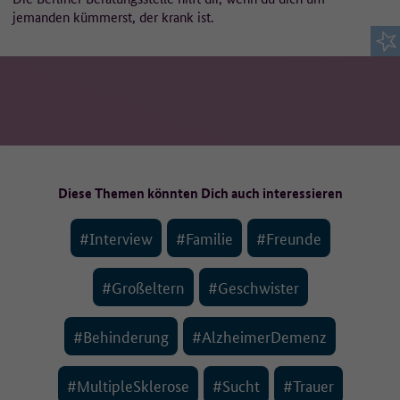
jemanden kümmerst, der krank ist.
Diese Themen könnten Dich auch interessieren
#Interview
#Familie
#Freunde
#Großeltern
#Geschwister
#Behinderung
#AlzheimerDemenz
#MultipleSklerose
#Sucht
#Trauer